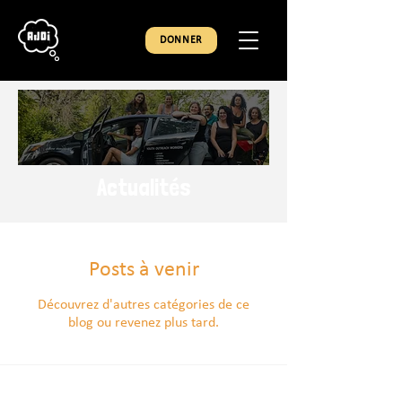
DONNER
Actualités
Posts à venir
Découvrez d'autres catégories de ce
blog ou revenez plus tard.